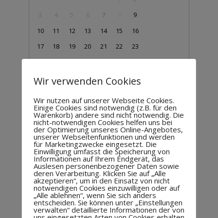
3
4
5
6
7
8
9
10
11
12
13
14
15
16
17
18
19
20
21
22
23
24
25
26
27
28
29
30
31
Wir verwenden Cookies
Schulkind 1.-4. Klasse
Wir nutzen auf unserer Webseite Cookies.
Einige Cookies sind notwendig (z.B. für den
16,50 €
Warenkorb) andere sind nicht notwendig. Die
?
nicht-notwendigen Cookies helfen uns bei
der Optimierung unseres Online-Angebotes,
unserer Webseitenfunktionen und werden
Schulkind 5.-9. Klasse
für Marketingzwecke eingesetzt. Die
Einwilligung umfasst die Speicherung von
18,50 €
Informationen auf Ihrem Endgerät, das
?
Auslesen personenbezogener Daten sowie
deren Verarbeitung. Klicken Sie auf „Alle
akzeptieren“, um in den Einsatz von nicht
notwendigen Cookies einzuwilligen oder auf
Schulkind 10.-12. Klasse
„Alle ablehnen“, wenn Sie sich anders
18,50 €
entscheiden. Sie können unter „Einstellungen
?
verwalten“ detaillierte Informationen der von
uns eingesetzten Arten von Cookies erhalten