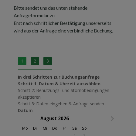
Bitte sendet uns das unten stehende
Anfrageformular zu.
Erst nach schriftlicher Bestätigung unsererseits,
wird aus der Anfrage eine verbindliche Buchung.
1
2
3
In drei Schritten zur Buchungsanfrage
Schritt 1: Datum & Uhrzeit auswählen
Schritt 2: Benutzungs- und Stornobedingungen
akzeptieren
Schritt 3: Daten eingeben & Anfrage senden
Datum
August 2026
Montag
Dienstag
Mittwoch
Donnerstag
Freitag
Samstag
Sonntag
Mo
Di
Mi
Do
Fr
Sa
So
1
2