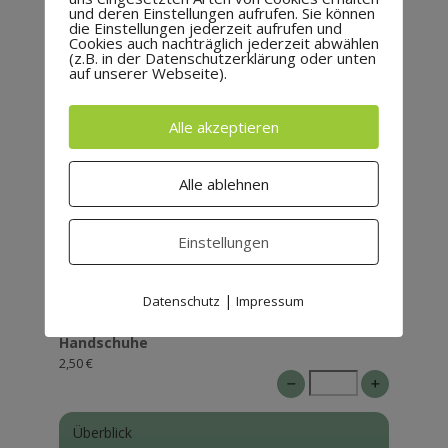
und deren Einstellungen aufrufen. Sie können
die Einstellungen jederzeit aufrufen und
Berufsschüler
Cookies auch nachträglich jederzeit abwählen
20,50 €
(z.B. in der Datenschutzerklärung oder unten
auf unserer Webseite).
?
Bei uns wird mit Helm geklettert
Alle akzeptieren
Gerne könnt ihr euren eigenen Helm (z. B. Fahrrad-
oder Reithelm) mitbringen.
Alle ablehnen
Für die Nutzung unserer Leihhelme bringt bitte
einen
Buff oder eine dünne Mütze
mit.
Handschuhe sind optional.
Einstellungen
Buffs und Handschuhe sind auch bei uns erhältlich.
Buff
5,00 €
|
Datenschutz
Impressum
Handschuhe
2,50 €
Überblick