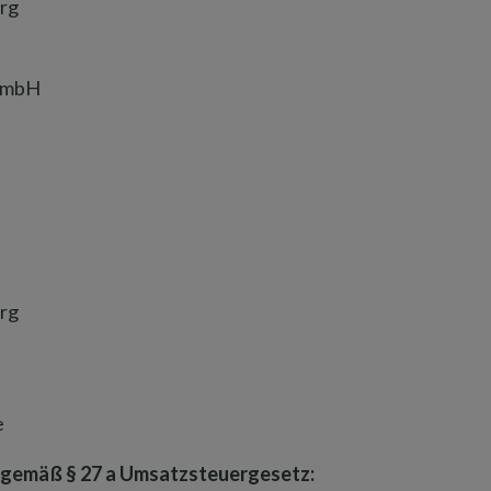
urg
 GmbH
urg
e
 gemäß § 27 a Umsatzsteuergesetz: