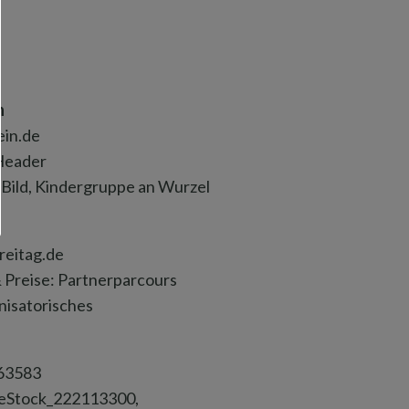
n
ein.de
Header
-Bild, Kindergruppe an Wurzel
reitag.de
Preise: Partnerparcours
isatorisches
63583
beStock_222113300,