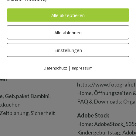
Alle akzeptieren
Alle ablehnen
Uli Zrenner Wolkenstei
3 Jahren
http://zrenner-wolkenst
Einstellungen
Schule & Kindergarten: 
, Kind im Netz
Kindergeburtstag: Tippi
|
Datenschutz
Impressum
haukel
Markus Freitag
ben
https://www.fotografief
Home, Öffnungszeiten & 
e, Geb.paket Bambini,
FAQ & Downloads: Organ
eb.kuchen
eitplanung, Sicherheit
Adobe Stock
Home: AdobeStock_535
Kindergeburtstag: Ado