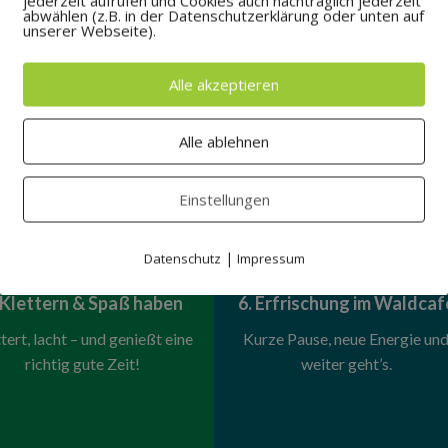
jederzeit aufrufen und Cookies auch nachträglich jederzeit
Eure Kletterausrüstung liegt
abwählen (z.B. in der Datenschutzerklärung oder unten auf
eitere Infos
unserer Webseite).
schon bereit.
Weitere Infos
Alle akzeptieren
Alle ablehnen
Einstellungen


|
Datenschutz
Impressum
 Klettern & Spaß haben
6. Erfrischung im Waldcaf
tert, lacht – und genießt eine
Kurze Pause, neue Energie un
richtig gute Zeit!
weiter geht’s.