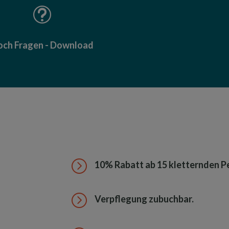
t
ch Fragen - Download
=
10% Rabatt ab 15 kletternden P
=
Verpflegung zubuchbar.