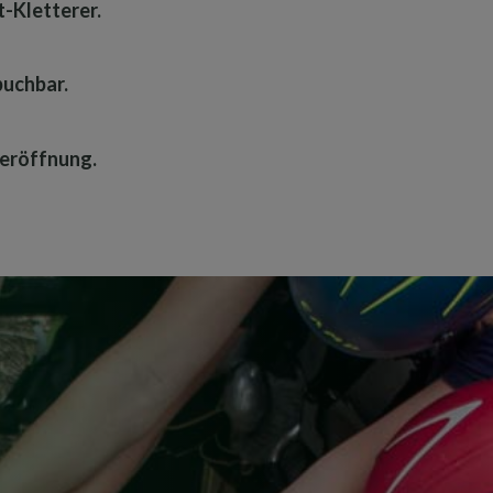
-Kletterer.
buchbar.
deröffnung.