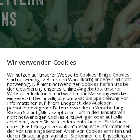
uns
d knapp erklärt.
Wir verwenden Cookies
Wir nutzen auf unserer Webseite Cookies. Einige Cookies
sind notwendig (z.B. für den Warenkorb) andere sind nicht
notwendig. Die nicht-notwendigen Cookies helfen uns bei
der Optimierung unseres Online-Angebotes, unserer
Webseitenfunktionen und werden für Marketingzwecke
eingesetzt. Die Einwilligung umfasst die Speicherung von
Informationen auf Ihrem Endgerät, das Auslesen
personenbezogener Daten sowie deren Verarbeitung.


Klicken Sie auf „Alle akzeptieren“, um in den Einsatz von
nicht notwendigen Cookies einzuwilligen oder auf „Alle
ablehnen“, wenn Sie sich anders entscheiden. Sie können
unter „Einstellungen verwalten“ detaillierte Informationen
der von uns eingesetzten Arten von Cookies erhalten und
2. Sachen packen
3. Check-in an Kasse
deren Einstellungen aufrufen. Sie können die Einstellungen