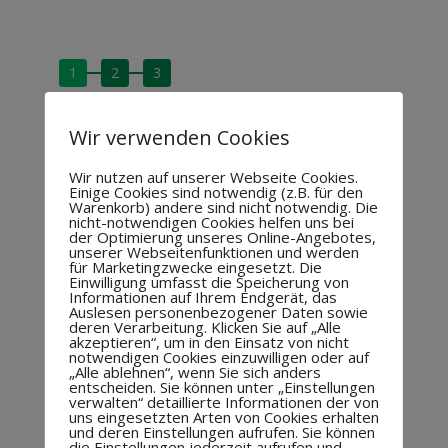
1
2
3
In drei Schritten zur Buchung
Wir verwenden Cookies
Schritt 1: Datum & Uhrzeit auswählen
Schritt 2: Zusatzprodukte entdecken & dazubuchen
Wir nutzen auf unserer Webseite Cookies.
Einige Cookies sind notwendig (z.B. für den
Schritt 3: Daten eingeben,
Gutschein oder
Warenkorb) andere sind nicht notwendig. Die
Rabattcode einlösen & bezahlen
nicht-notwendigen Cookies helfen uns bei
Datum
der Optimierung unseres Online-Angebotes,
unserer Webseitenfunktionen und werden
August 2026
für Marketingzwecke eingesetzt. Die
Einwilligung umfasst die Speicherung von
Montag
Dienstag
Mittwoch
Donnerstag
Freitag
Samstag
Sonntag
Mo
Di
Mi
Do
Fr
Sa
So
Informationen auf Ihrem Endgerät, das
Auslesen personenbezogener Daten sowie
1
2
deren Verarbeitung. Klicken Sie auf „Alle
akzeptieren“, um in den Einsatz von nicht
3
4
5
6
7
8
9
notwendigen Cookies einzuwilligen oder auf
„Alle ablehnen“, wenn Sie sich anders
10
11
12
13
14
15
16
entscheiden. Sie können unter „Einstellungen
verwalten“ detaillierte Informationen der von
17
18
19
20
21
22
23
uns eingesetzten Arten von Cookies erhalten
und deren Einstellungen aufrufen. Sie können
die Einstellungen jederzeit aufrufen und
24
25
26
27
28
29
30